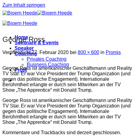
Zum Inhalt springen
Home
George Ross
Seminare & Events
Speaker
Veröffentlicht
27. Februar 2020
bei
800 × 600
in
Promis
Coaching
Privates Coaching
Business Coaching
George Ross ist amerikanischer Geschäftsmann und Reality
Profil
TV Star. Er war Vice President der Trump Organization (und
gegen das politische Engagement). Internationale
Berühmtheit erlangte er durch sein Mitwirken an der TV
Show „The Apprentice“ mit Donald Trump.
George Ross ist amerikanischer Geschäftsmann und Reality
TV Star. Er war Vice President der Trump Organization (und
gegen das politische Engagement). Internationale
Berühmtheit erlangte er durch sein Mitwirken an der TV
Show „The Apprentice“ mit Donald Trump.
Kommentare und Trackbacks sind derzeit geschlossen.