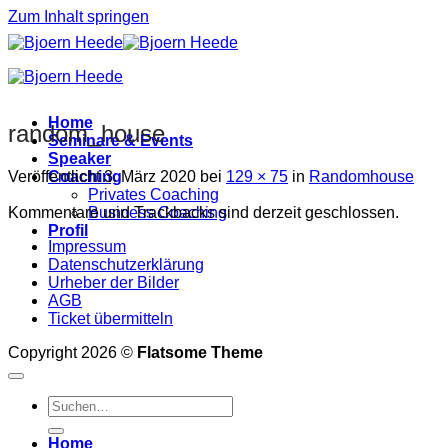
Zum Inhalt springen
Home
random_house
Seminare & Events
Speaker
Veröffentlicht
3. März 2020
bei
129 × 75
in
Randomhouse
Coaching
Privates Coaching
Kommentare und Trackbacks sind derzeit geschlossen.
Business Coaching
Profil
Impressum
Datenschutzerklärung
Urheber der Bilder
AGB
Ticket übermitteln
Copyright 2026 ©
Flatsome Theme
Home