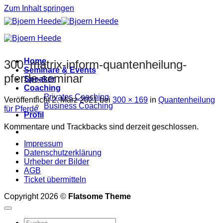
Zum Inhalt springen
Home
300_matrix-inform-quantenheilung-
Seminare & Events
pferde-seminar
Speaker
Coaching
Privates Coaching
Veröffentlicht
2. März 2021
bei
300 × 169
in
Quantenheilung
Business Coaching
für Pferde
Profil
Kommentare und Trackbacks sind derzeit geschlossen.
Impressum
Datenschutzerklärung
Urheber der Bilder
AGB
Ticket übermitteln
Copyright 2026 ©
Flatsome Theme