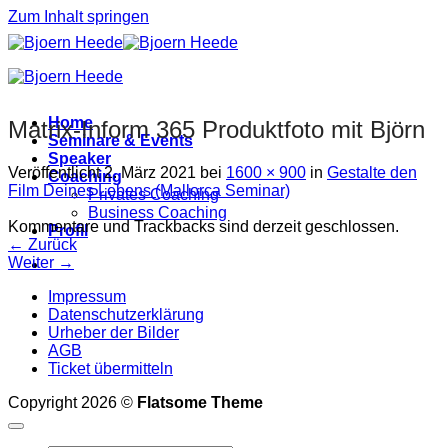
Zum Inhalt springen
Home
Matrix-Inform 365 Produktfoto mit Björn
Seminare & Events
Speaker
Veröffentlicht
2. März 2021
bei
1600 × 900
in
Gestalte den
Coaching
Film Deines Lebens (Mallorca Seminar)
Privates Coaching
Business Coaching
Kommentare und Trackbacks sind derzeit geschlossen.
Profil
←
Zurück
Weiter
→
Impressum
Datenschutzerklärung
Urheber der Bilder
AGB
Ticket übermitteln
Copyright 2026 ©
Flatsome Theme