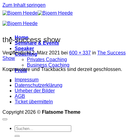
Zum Inhalt springen
Home
the-success show
Seminare & Events
Speaker
Veröffentlicht
2. März 2021
bei
600 × 337
in
The Success
Coaching
Show
Privates Coaching
Business Coaching
Kommentare und Trackbacks sind derzeit geschlossen.
Profil
Impressum
Datenschutzerklärung
Urheber der Bilder
AGB
Ticket übermitteln
Copyright 2026 ©
Flatsome Theme