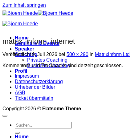
Zum Inhalt springen
Home
matrix_inform_internet
Seminare & Events
Speaker
Veröffentlicht
9. Juli 2026
bei
500 × 290
in
Matrixinform Ltd
Coaching
Privates Coaching
Kommentare und Trackbacks sind derzeit geschlossen.
Business Coaching
Profil
Impressum
Datenschutzerklärung
Urheber der Bilder
AGB
Ticket übermitteln
Copyright 2026 ©
Flatsome Theme
Home