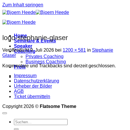
Zum Inhalt springen
Home
logo-stephanie-glaser
Seminare & Events
Speaker
Veröffentlicht
9. Juli 2026
bei
1200 × 581
in
Stephanie
Coaching
Glaser
Privates Coaching
Business Coaching
Kommentare und Trackbacks sind derzeit geschlossen.
Profil
Impressum
Datenschutzerklärung
Urheber der Bilder
AGB
Ticket übermitteln
Copyright 2026 ©
Flatsome Theme