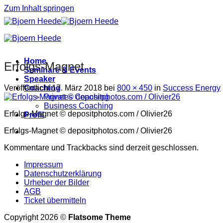
Zum Inhalt springen
Home
Erfolgs-Magnet
Seminare & Events
Speaker
Veröffentlicht
17. März 2018
bei
800 × 450
in
Success Energy
Coaching
Privates Coaching
Business Coaching
Erfolgs-Magnet © depositphotos.com / Olivier26
Profil
Erfolgs-Magnet © depositphotos.com / Olivier26
Kommentare und Trackbacks sind derzeit geschlossen.
Impressum
Datenschutzerklärung
Urheber der Bilder
AGB
Ticket übermitteln
Copyright 2026 ©
Flatsome Theme