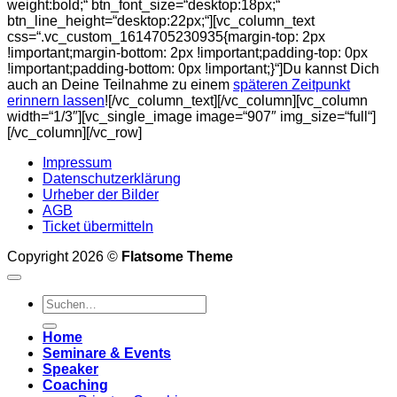
weight:bold;“ btn_font_size=“desktop:18px;“
btn_line_height=“desktop:22px;“][vc_column_text
css=“.vc_custom_1614705230935{margin-top: 2px
!important;margin-bottom: 2px !important;padding-top: 0px
!important;padding-bottom: 0px !important;}“]Du kannst Dich
auch an Deine Teilnahme zu einem
späteren Zeitpunkt
erinnern lassen
![/vc_column_text][/vc_column][vc_column
width=“1/3″][vc_single_image image=“907″ img_size=“full“]
[/vc_column][/vc_row]
Impressum
Datenschutzerklärung
Urheber der Bilder
AGB
Ticket übermitteln
Copyright 2026 ©
Flatsome Theme
Home
Seminare & Events
Speaker
Coaching