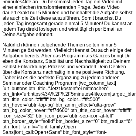
5minutes4life an. Du bekommst jeden Tag ein Video mit
einer einfachen transformierenden Frage. Jedes Video
dauert exakt nur 5 Minuten und beinhaltet die Aufgabe selbst
als auch die Zeit diese auszuführen. Somit brauchst Du
jeden Tag insgesamt gerade einmal 5 Minuten! Du kannst an
jedem Tag direkt loslegen und wirst täglich per Email an
Deine Aufgabe erinnert.
Natürlich können tiefgehende Themen selten in nur 5
Minuten gelöst werden. Vielleicht kennst Du auch einige der
Aufgaben bereits. Aber das Programm als Ganzes bringt Dir
eben die Konstanz, Stabilität und Nachhaltigkeit zu Deinem
Selbst-Entwicklungs Prozess und verändert Dein Denken
über die Konstanz nachhaltig in eine positivere Richtung.
Daher ist es die perfekte Ergänzung zu jedem anderen
Seminar oder Coaching Programm.[/vc_column_text]
[ult_buttons btn_title=“Jetzt kostenfrei mitmachen“
btn_link=“url:https%3A%2F%2F5minutes4life.com|target:_bla
btn_title_color=“#ffffff“ btn_bg_color=“#ffc500″
btn_hover=“ubtn-top-bg“ btn_anim_effect=“ulta-grow“
btn_bg_color_hover=“#f7d600″ btn_title_color_hover=“#ffffff“
icon_size=“32″ btn_icon_pos=“ubtn-sep-icon-at-left“
btn_border_style=“solid“ btn_border_size=“0″ btn_radius=“6″
btn_font_family=“font_family:Open
Sans|font_call:Open+Sans“ btn_font_style=“font-