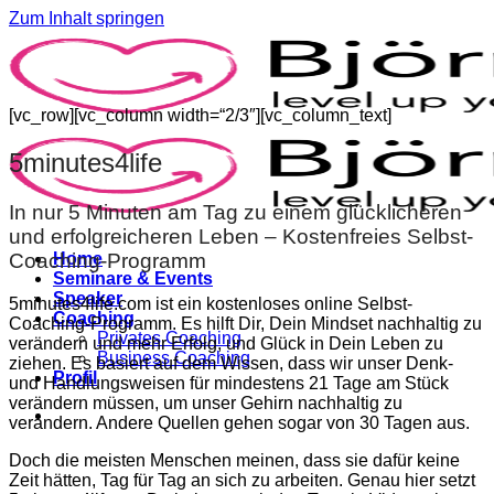
Zum Inhalt springen
[vc_row][vc_column width=“2/3″][vc_column_text]
5minutes4life
In nur 5 Minuten am Tag zu einem glücklicheren
und erfolgreicheren Leben – Kostenfreies Selbst-
Coaching-Programm
Home
Seminare & Events
Speaker
5minutes4life.com ist ein kostenloses online Selbst-
Coaching
Coaching-Programm. Es hilft Dir, Dein Mindset nachhaltig zu
Privates Coaching
verändern und mehr Erfolg, und Glück in Dein Leben zu
Business Coaching
ziehen. Es basiert auf dem Wissen, dass wir unser Denk-
Profil
und Handlungsweisen für mindestens 21 Tage am Stück
verändern müssen, um unser Gehirn nachhaltig zu
verändern. Andere Quellen gehen sogar von 30 Tagen aus.
Doch die meisten Menschen meinen, dass sie dafür keine
Zeit hätten, Tag für Tag an sich zu arbeiten. Genau hier setzt