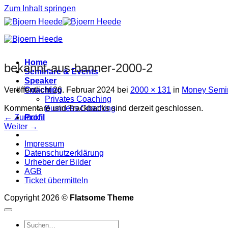
Zum Inhalt springen
Home
bekannt-aus-banner-2000-2
Seminare & Events
Speaker
Veröffentlicht
26. Februar 2024
bei
2000 × 131
in
Money Semi
Coaching
Privates Coaching
Kommentare und Trackbacks sind derzeit geschlossen.
Business Coaching
←
Zurück
Profil
Weiter
→
Impressum
Datenschutzerklärung
Urheber der Bilder
AGB
Ticket übermitteln
Copyright 2026 ©
Flatsome Theme