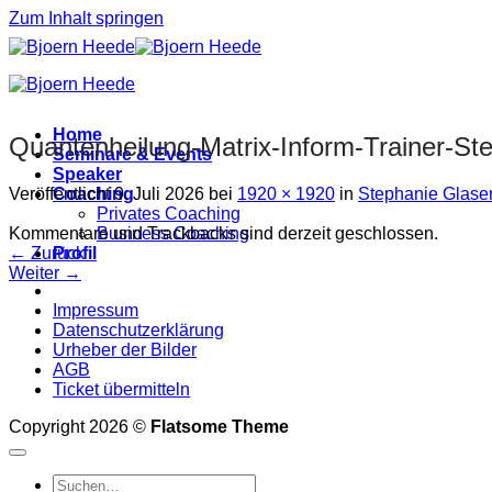
Zum Inhalt springen
Home
Quantenheilung-Matrix-Inform-Trainer-St
Seminare & Events
Speaker
Veröffentlicht
9. Juli 2026
bei
1920 × 1920
in
Stephanie Glase
Coaching
Privates Coaching
Kommentare und Trackbacks sind derzeit geschlossen.
Business Coaching
←
Zurück
Profil
Weiter
→
Impressum
Datenschutzerklärung
Urheber der Bilder
AGB
Ticket übermitteln
Copyright 2026 ©
Flatsome Theme