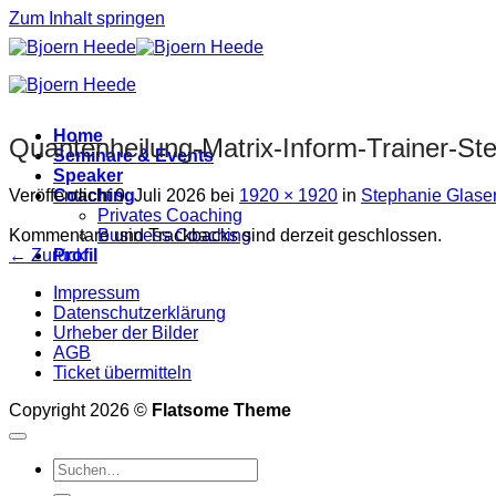
Zum Inhalt springen
Home
Quantenheilung-Matrix-Inform-Trainer-St
Seminare & Events
Speaker
Veröffentlicht
9. Juli 2026
bei
1920 × 1920
in
Stephanie Glase
Coaching
Privates Coaching
Kommentare und Trackbacks sind derzeit geschlossen.
Business Coaching
←
Zurück
Profil
Impressum
Datenschutzerklärung
Urheber der Bilder
AGB
Ticket übermitteln
Copyright 2026 ©
Flatsome Theme