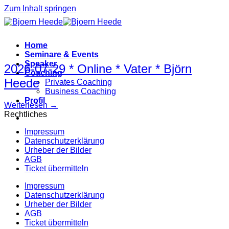
Zum Inhalt springen
Home
Seminare & Events
Speaker
2026-07-29 * Online * Vater * Björn
Coaching
Heede
Privates Coaching
Business Coaching
Profil
Weiterlesen
→
Rechtliches
Impressum
Datenschutzerklärung
Urheber der Bilder
AGB
Ticket übermitteln
Impressum
Datenschutzerklärung
Urheber der Bilder
AGB
Ticket übermitteln