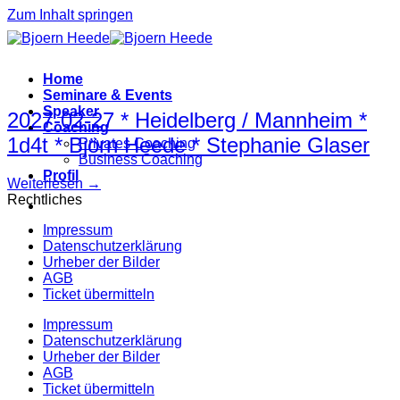
Zum Inhalt springen
Home
Seminare & Events
Speaker
2027-02-27 * Heidelberg / Mannheim *
Coaching
1d4t * Björn Heede * Stephanie Glaser
Privates Coaching
Business Coaching
Profil
Weiterlesen
→
Rechtliches
Impressum
Datenschutzerklärung
Urheber der Bilder
AGB
Ticket übermitteln
Impressum
Datenschutzerklärung
Urheber der Bilder
AGB
Ticket übermitteln